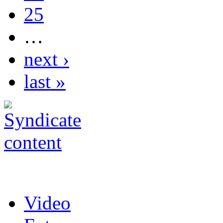
25
…
next ›
last »
Video