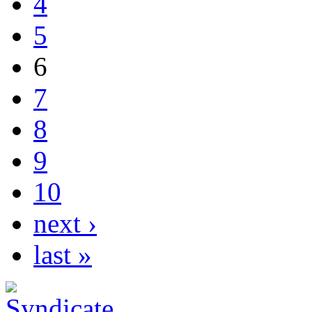
4
5
6
7
8
9
10
next ›
last »