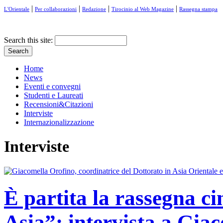
|
|
|
|
L'Orientale
Per collaborazioni
Redazione
Tirocinio al Web Magazine
Rassegna stampa
Search this site:
Home
News
Eventi e convegni
Studenti e Laureati
Recensioni&Citazioni
Interviste
Internazionalizzazione
Interviste
È partita la rassegna ci
Asia”: intervista a Gia