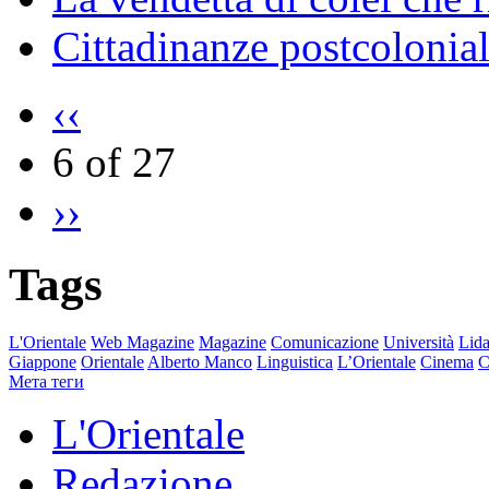
Cittadinanze postcolonial
‹‹
6 of 27
››
Tags
L'Orientale
Web Magazine
Magazine
Comunicazione
Università
Lida
Giappone
Orientale
Alberto Manco
Linguistica
L’Orientale
Cinema
C
Мета теги
L'Orientale
Redazione