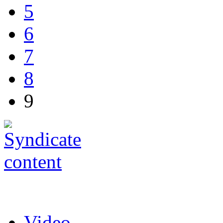
5
6
7
8
9
Video