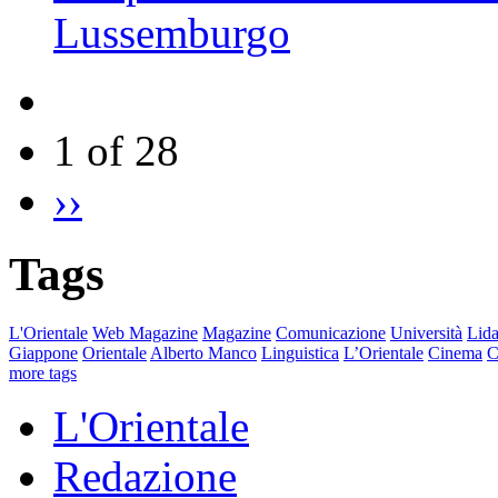
Lussemburgo
1 of 28
››
Tags
L'Orientale
Web Magazine
Magazine
Comunicazione
Università
Lida
Giappone
Orientale
Alberto Manco
Linguistica
L’Orientale
Cinema
C
more tags
L'Orientale
Redazione