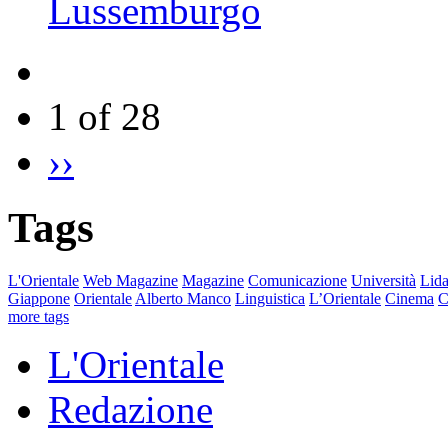
Lussemburgo
1 of 28
››
Tags
L'Orientale
Web Magazine
Magazine
Comunicazione
Università
Lida
Giappone
Orientale
Alberto Manco
Linguistica
L’Orientale
Cinema
C
more tags
L'Orientale
Redazione