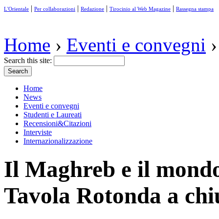
|
|
|
|
L'Orientale
Per collaborazioni
Redazione
Tirocinio al Web Magazine
Rassegna stampa
Home
›
Eventi e convegni
›
Search this site:
Home
News
Eventi e convegni
Studenti e Laureati
Recensioni&Citazioni
Interviste
Internazionalizzazione
Il Maghreb e il mond
Tavola Rotonda a chi