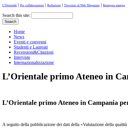
|
|
|
|
L'Orientale
Per collaborazioni
Redazione
Tirocinio al Web Magazine
Rassegna stampa
Search this site:
Home
News
Eventi e convegni
Studenti e Laureati
Recensioni&Citazioni
Interviste
Internazionalizzazione
L’Orientale primo Ateneo in Ca
L’Orientale primo Ateneo in Campania per
A seguito della pubblicazione dei dati della «Valutazione della qualità