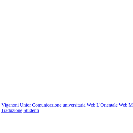
 Viganoni
Unior
Comunicazione universitaria
Web
L'Orientale Web M
Traduzione
Studenti