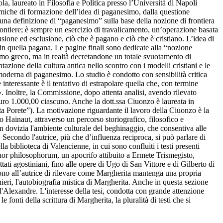
ola, laureato in Filosofia e Politica presso l’Università di Napoli
miche di formazione dell’idea di paganesimo, dalla questione
una definizione di “paganesimo” sulla base della nozione di frontiera
ontiere; è sempre un esercizio di travalicamento, un’operazione basata
usione ed esclusione, ciò che è pagano e ciò che è cristiano. L’idea di
 in quella pagana. Le pagine finali sono dedicate alla “nozione
ismo greco, ma in realtà decretandone un totale svuotamento di
azione della cultura antica nello scontro con i modelli cristiani e le
moderna di paganesimo. Lo studio è condotto con sensibilità critica
interessante è il tentativo di estrapolare quella che, con termine
». Inoltre, la Commissione, dopo attenta analisi, avendo rilevato
 Euro 1.000,00 ciascuno. Anche la dott.ssa Ciuonzo è laureata in
ita Porete”). La motivazione riguardante il lavoro della Ciuonzo è la
o Hainaut, attraverso un percorso storiografico, filosofico e
on dovizia l'ambiente culturale del beghinaggio, che consentiva alle
. Secondo l'autrice, più che d’influenza reciproca, si può parlare di
a biblioteca di Valencienne, in cui sono confluiti i testi presenti
uattuor philosophorum, un apocrifo attibuito a Ermete Trismegisto,
tati agostiniani, fino alle opere di Ugo di San Vittore e di Gilberto di
sentono all’autrice di rilevare come Margherita mantenga una propria
ieri, l'autobiografia mistica di Margherita. Anche in questa sezione
d'Alexandre. L'interesse della tesi, condotta con grande attenzione
 fonti della scrittura di Margherita, la pluralità di testi che si