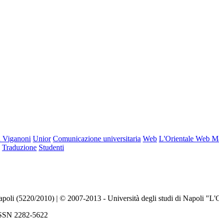
 Viganoni
Unior
Comunicazione universitaria
Web
L'Orientale Web M
Traduzione
Studenti
Napoli (5220/2010) | © 2007-2013 - Università degli studi di Napoli "L'
| ISSN 2282-5622