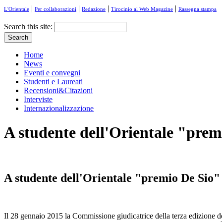
|
|
|
|
L'Orientale
Per collaborazioni
Redazione
Tirocinio al Web Magazine
Rassegna stampa
Search this site:
Home
News
Eventi e convegni
Studenti e Laureati
Recensioni&Citazioni
Interviste
Internazionalizzazione
A studente dell'Orientale "prem
A studente dell'Orientale "premio De Sio"
Il 28 gennaio 2015 la Commissione giudicatrice della terza edizione 