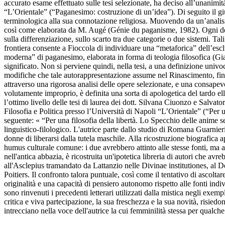
accurato esame effettuato sulle tesi selezionate, ha deciso all’unanimità
“L’Orientale” (“Paganesimo: costruzione di un’idea”). Di seguito il 
terminologica alla sua connotazione religiosa. Muovendo da un’analisi 
così come elaborata da M. Augé (Génie du paganisme, 1982). Ogni defin
sulla differenziazione, sullo scarto tra due categorie o due sistemi. Ta
frontiera consente a Fioccola di individuare una “metaforica” dell’escl
moderna” di paganesimo, elaborata in forma di teologia filosofica (Gia
significato. Non si perviene quindi, nella tesi, a una definizione univo
modifiche che tale autorappresentazione assume nel Rinascimento, fino
attraverso una rigorosa analisi delle opere selezionate, e una consapevo
volutamente improprio, è definita una sorta di apologetica del tardo el
l’ottimo livello delle tesi di laurea dei dott. Silvana Ciuonzo e Salva
Filosofia e Politica presso l’Università di Napoli “L’Orientale” (“Per 
seguente: « “Per una filosofia della libertà. Lo Specchio delle anime se
linguistico-filologico. L'autrice parte dallo studio di Romana Guarnier
donne di liberarsi dalla tutela maschile. Alla ricostruzione biografica 
humus culturale comune: i due avrebbero attinto alle stesse fonti, ma av
nell'antica abbazia, è ricostruita un'ipotetica libreria di autori che av
all'Asclepius tramandato da Lattanzio nelle Divinae institutiones, al De 
Poitiers. Il confronto talora puntuale, così come il tentativo di ascolta
originalità e una capacità di pensiero autonomo rispetto alle fonti ind
sono rinvenuti i precedenti letterari utilizzati dalla mistica negli ex
critica e viva partecipazione, la sua freschezza e la sua novità, risiedono
intrecciano nella voce dell'autrice la cui femminilità stessa per qualche