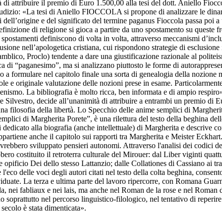
 di attribuire il premio di Euro 1.500,00 alla tesi del dott. Aniello Fiocc
giudizio: «La tesi di Aniello FIOCCOLA si propone di analizzare le dina
dell’origine e del significato del termine paganus Fioccola passa poi a 
izione di religione si gioca a partire da uno spostamento su queste fr
li spostamenti definiscono di volta in volta, attraverso meccanismi d’incl
usione nell’apologetica cristiana, cui rispondono strategie di esclusione
mblico, Proclo) tendente a dare una giustificazione razionale al polite
ca di “paganesimo”, ma si analizzano piuttosto le forme di autorappresent
 a formulare nel capitolo finale una sorta di genealogia della nozione 
le e originale valutazione delle nozioni prese in esame. Particolarmente 
lenismo. La bibliografia è molto ricca, ben informata e di ampio respiro
tore Silvestro, decide all’unanimità di attribuire a entrambi un premio di
una filosofia della libertà. Lo Specchio delle anime semplici di Margher
mplici di Margherita Porete”, è una rilettura del testo della beghina dell
i dedicato alla biografia (anche intellettuale) di Margherita e descrive c
appartiene anche il capitolo sui rapporti tra Margherita e Meister Eckhart
rebbero sviluppato pensieri autonomi. Attraverso l'analisi dei codici dell
rebbero costituito il retroterra culturale del Mirouer: dal Liber viginti q
opificio Dei dello stesso Lattanzio; dalle Collationes di Cassiano ai trat
re l'eco delle voci degli autori citati nel testo della colta beghina, con
ividuate. La terza e ultima parte del lavoro ripercorre, con Romana Guarn
empla, nei fabliaux e nei lais, ma anche nel Roman de la rose e nel Roman 
 soprattutto nel percorso linguistico-filologico, nel tentativo di reperire le
 secolo è stata dimenticata».