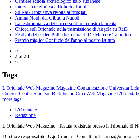
Cantiere scuola archeologico italo-sudanese
Intervista telefonica a Roberto Tottoli
Su Rai2 l'iniziativa rivolta ai rifugiati
Amina Nouh dal Gibuti a Napoli
La testimonianza del successo di una nostra laureata
Chicca sull'Orientale nella trasmissione di Angela su Rai3
Festival delle Idee Politiche a cura di De Marco e Tarantino
Premio miglior Confucio dell'anno al nostro Istituto
‹‹
2 of 28
››
Tags
L'Orientale
Web Magazine
Magazine
Comunicazione
Università
Lida
Cinema
Centro Studi sul Buddhismo
Cina
Web Magazine L'Orientale
more tags
L'Orientale
Redazione
L'Orientale Web Magazine | Testata registrata presso il Tribunale di 
Direttore responsabile: Ugo Cundari | Contatti: uffstampa@unior.it 