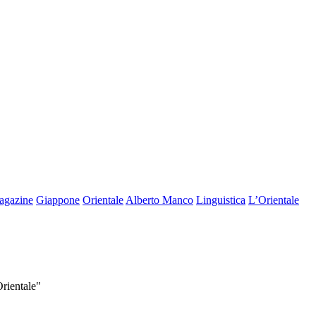
agazine
Giappone
Orientale
Alberto Manco
Linguistica
L’Orientale
Orientale"