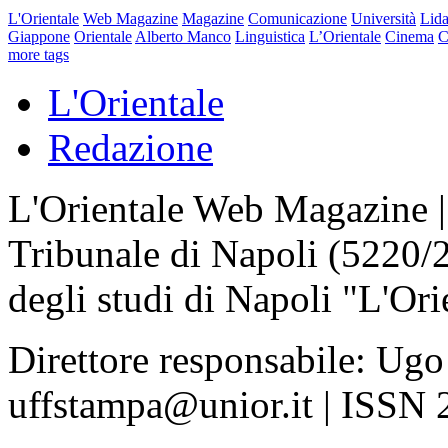
L'Orientale
Web Magazine
Magazine
Comunicazione
Università
Lida
Giappone
Orientale
Alberto Manco
Linguistica
L’Orientale
Cinema
C
more tags
L'Orientale
Redazione
L'Orientale Web Magazine | T
Tribunale di Napoli (5220/
degli studi di Napoli "L'Ori
Direttore responsabile: Ugo
uffstampa@unior.it | ISSN