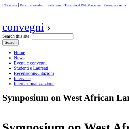
|
|
|
|
L'Orientale
Per collaborazioni
Redazione
Tirocinio al Web Magazine
Rassegna stampa
convegni
›
Search this site:
Home
News
Eventi e convegni
Studenti e Laureati
Recensioni&Citazioni
Interviste
Internazionalizzazione
Symposium on West African La
Symposium on West Af