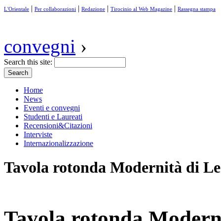
|
|
|
|
L'Orientale
Per collaborazioni
Redazione
Tirocinio al Web Magazine
Rassegna stampa
convegni
›
Search this site:
Home
News
Eventi e convegni
Studenti e Laureati
Recensioni&Citazioni
Interviste
Internazionalizzazione
Tavola rotonda Modernità di L
Tavola rotonda Modern