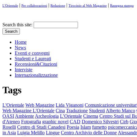
|
|
|
|
L'Orientale
Per collaborazioni
Redazione
Tirocinio al Web Magazine
Rassegna stampa
Search this site:
Home
News
Eventi e convegni
Studenti e Laureati
Recensioni&Citazioni
Interviste
Internazionalizzazione
Tags
L'Orientale
Web Magazine
Lida Viganoni
Comunicazione universitar
Web Magazine L'Orientale
Cina
Traduzione
Studenti
Alberto Manco
OASI
Ambiente
Archeologia
L’Orientale
Cinema
Centro Studi sul 
d'Ateneo
Fotografia
graphic novel
CAD
Domenico Silvestri
Cirb
Gio
Roselli
Centro di Studi Canadesi
Poesia
Islam
fumetto
psicomeccanica
in Asia
Luigia Melillo
Lingue
Centro Archivio delle Donne
Alessandr