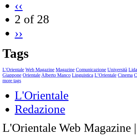
‹‹
2 of 28
››
Tags
L'Orientale
Web Magazine
Magazine
Comunicazione
Università
Lida
Giappone
Orientale
Alberto Manco
Linguistica
L’Orientale
Cinema
C
more tags
L'Orientale
Redazione
L'Orientale Web Magazine | T