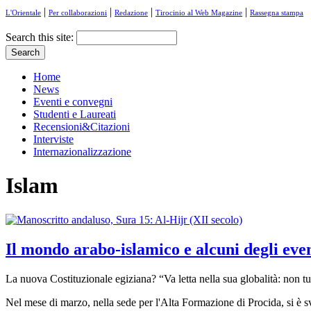
|
|
|
|
L'Orientale
Per collaborazioni
Redazione
Tirocinio al Web Magazine
Rassegna stampa
Search this site:
Home
News
Eventi e convegni
Studenti e Laureati
Recensioni&Citazioni
Interviste
Internazionalizzazione
Islam
Il mondo arabo-islamico e alcuni degli even
La nuova Costituzionale egiziana? “Va letta nella sua globalità: non tutt
Nel mese di marzo, nella sede per l'Alta Formazione di Procida, si è sv