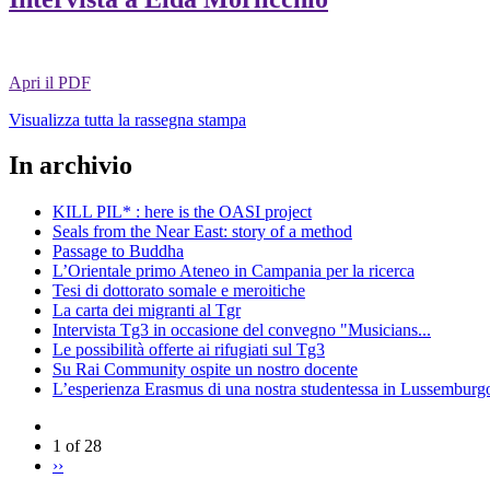
Apri il PDF
Visualizza tutta la rassegna stampa
In archivio
KILL PIL* : here is the OASI project
Seals from the Near East: story of a method
Passage to Buddha
L’Orientale primo Ateneo in Campania per la ricerca
Tesi di dottorato somale e meroitiche
La carta dei migranti al Tgr
Intervista Tg3 in occasione del convegno "Musicians...
Le possibilità offerte ai rifugiati sul Tg3
Su Rai Community ospite un nostro docente
L’esperienza Erasmus di una nostra studentessa in Lussemburg
1 of 28
››