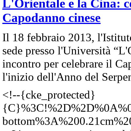
L'Orientale e la Cina: c
Capodanno cinese
Il 18 febbraio 2013, l'Istit
sede presso l'Università “L
incontro per celebrare il C
l'inizio dell'Anno del Serpe
<!--{cke_protected}
{C}%3C!%2D%2D%0A%0
bottom%3A%200.21cm%