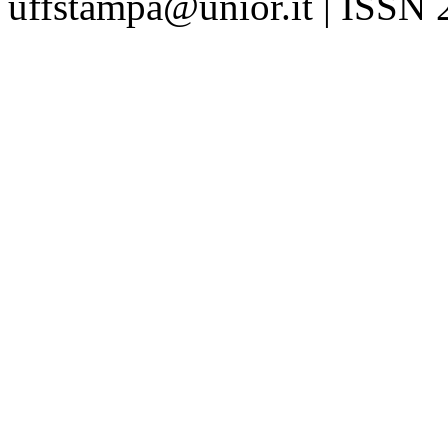
uffstampa@unior.it | ISSN