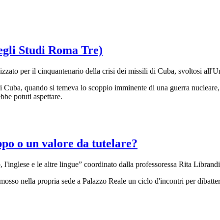
egli Studi Roma Tre)
to per il cinquantenario della crisi dei missili di Cuba, svoltosi all'U
ba, quando si temeva lo scoppio imminente di una guerra nucleare, in 
ebbe potuti aspettare.
ppo o un valore da tutelare?
no, l'inglese e le altre lingue” coordinato dalla professoressa Rita Libr
sso nella propria sede a Palazzo Reale un ciclo d'incontri per dibattere s