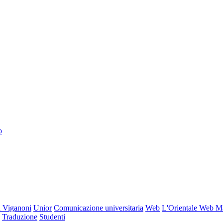
o
 Viganoni
Unior
Comunicazione universitaria
Web
L'Orientale Web M
Traduzione
Studenti