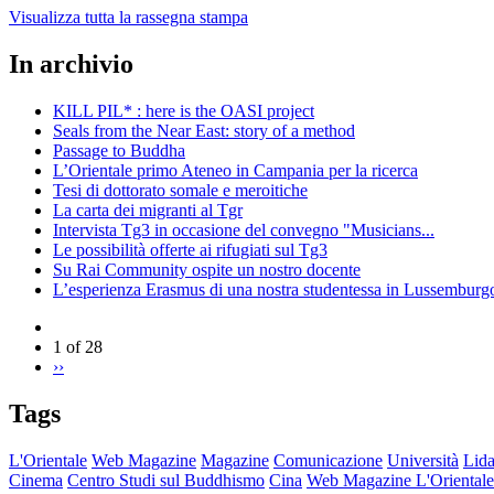
Visualizza tutta la rassegna stampa
In archivio
KILL PIL* : here is the OASI project
Seals from the Near East: story of a method
Passage to Buddha
L’Orientale primo Ateneo in Campania per la ricerca
Tesi di dottorato somale e meroitiche
La carta dei migranti al Tgr
Intervista Tg3 in occasione del convegno "Musicians...
Le possibilità offerte ai rifugiati sul Tg3
Su Rai Community ospite un nostro docente
L’esperienza Erasmus di una nostra studentessa in Lussemburg
1 of 28
››
Tags
L'Orientale
Web Magazine
Magazine
Comunicazione
Università
Lida
Cinema
Centro Studi sul Buddhismo
Cina
Web Magazine L'Orientale