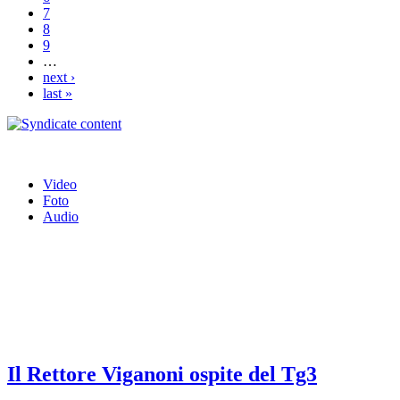
7
8
9
…
next ›
last »
Video
Foto
Audio
Il Rettore Viganoni ospite del Tg3