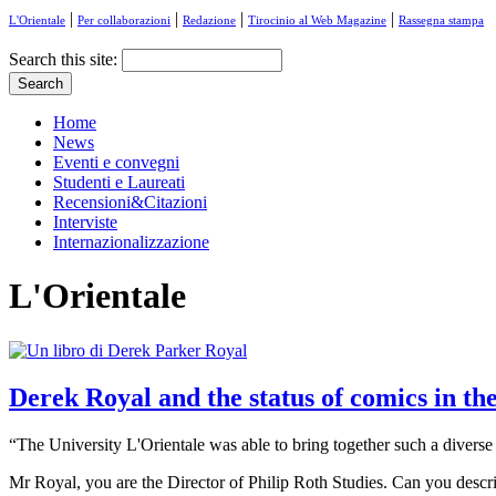
|
|
|
|
L'Orientale
Per collaborazioni
Redazione
Tirocinio al Web Magazine
Rassegna stampa
Search this site:
Home
News
Eventi e convegni
Studenti e Laureati
Recensioni&Citazioni
Interviste
Internazionalizzazione
L'Orientale
Derek Royal and the status of comics in t
“The University L'Orientale was able to bring together such a diverse 
Mr Royal, you are the Director of Philip Roth Studies. Can you describe