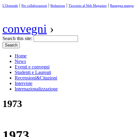
|
|
|
|
L'Orientale
Per collaborazioni
Redazione
Tirocinio al Web Magazine
Rassegna stampa
convegni
›
Search this site:
Home
News
Eventi e convegni
Studenti e Laureati
Recensioni&Citazioni
Interviste
Internazionalizzazione
1973
1973