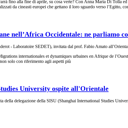
rarrà fino alla fine di aprile, su cosa verte? Con Anna Maria Di Tolla e
izzati da cineasti europei che gettano il loro sguardo verso l’Egitto, c
ane nell’Africa Occidentale: ne parliamo 
s Diderot - Laboratoire SEDET), invitata dal prof. Fabio Amato all’
igrations internationales et dynamiques urbaines en Afrique de l’Ouest”
, non solo con riferimento agli aspetti più
tudies University ospite all'Orientale
a della delegazione della SISU (Shanghai International Studies Universi