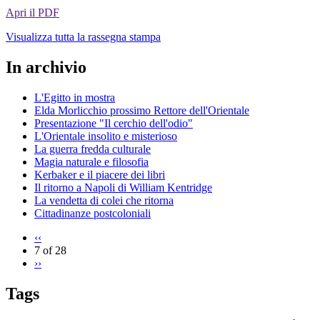
Apri il PDF
Visualizza tutta la rassegna stampa
In archivio
L'Egitto in mostra
Elda Morlicchio prossimo Rettore dell'Orientale
Presentazione "Il cerchio dell'odio"
L'Orientale insolito e misterioso
La guerra fredda culturale
Magia naturale e filosofia
Kerbaker e il piacere dei libri
Il ritorno a Napoli di William Kentridge
La vendetta di colei che ritorna
Cittadinanze postcoloniali
‹‹
7 of 28
››
Tags