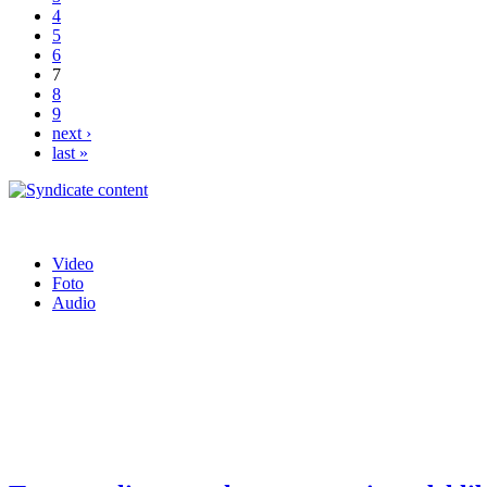
4
5
6
7
8
9
next ›
last »
Video
Foto
Audio