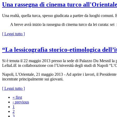
Una rassegna di cinema turco all'Orientale
Una realtà, quella turca, spesso giudicata a partire da luoghi comuni. E
A breve avrà inizio la rassegna di cinema turco da lei curata: sei film 
[ Leggi tutto ]
“La lessicografia storico-etimologica dell’i
Si è tenuta il 22 maggio 2013 presso la sede di Palazzo Du Mesnil la pr
LeItaLiE in collaborazione con l’Università degli studi di Napoli “L’Or
Napoli, L'Orientale, 21 maggio 2013 - Ad aprire i lavori, il President
incentrate principalmente sui giovani.
[ Leggi tutto ]
« first
‹ previous
1
2
3