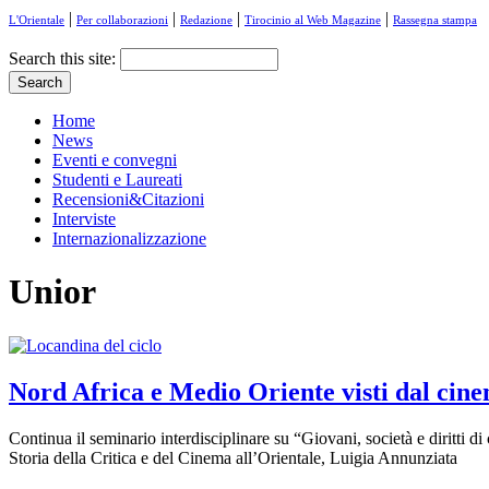
|
|
|
|
L'Orientale
Per collaborazioni
Redazione
Tirocinio al Web Magazine
Rassegna stampa
Search this site:
Home
News
Eventi e convegni
Studenti e Laureati
Recensioni&Citazioni
Interviste
Internazionalizzazione
Unior
Nord Africa e Medio Oriente visti dal cin
Continua il seminario interdisciplinare su “Giovani, società e diritti 
Storia della Critica e del Cinema all’Orientale, Luigia Annunziata