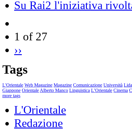
Su Rai2 l'iniziativa rivolt
1 of 27
››
Tags
L'Orientale
Web Magazine
Magazine
Comunicazione
Università
Lida
Giappone
Orientale
Alberto Manco
Linguistica
L’Orientale
Cinema
C
more tags
L'Orientale
Redazione