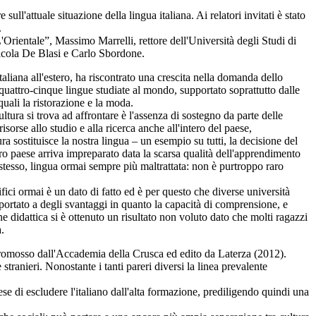
l'attuale situazione della lingua italiana. Ai relatori invitati è stato
.
'Orientale”, Massimo Marrelli, rettore dell'Università degli Studi di
Nicola De Blasi e Carlo Sbordone.
taliana all'estero, ha riscontrato una crescita nella domanda dello
e quattro-cinque lingue studiate al mondo, supportato soprattutto dalle
uali la ristorazione e la moda.
ura si trova ad affrontare è l'assenza di sostegno da parte delle
sorse allo studio e alla ricerca anche all'intero del paese,
ra sostituisce la nostra lingua – un esempio su tutti, la decisione del
stro paese arriva impreparato data la scarsa qualità dell'apprendimento
o stesso, lingua ormai sempre più maltrattata: non è purtroppo raro
ifici ormai è un dato di fatto ed è per questo che diverse università
 portato a degli svantaggi in quanto la capacità di comprensione, e
e didattica si è ottenuto un risultato non voluto dato che molti ragazzi
a.
omosso dall'Accademia della Crusca ed edito da Laterza (2012).
e stranieri. Nonostante i tanti pareri diversi la linea prevalente
ese di escludere l'italiano dall'alta formazione, prediligendo quindi una