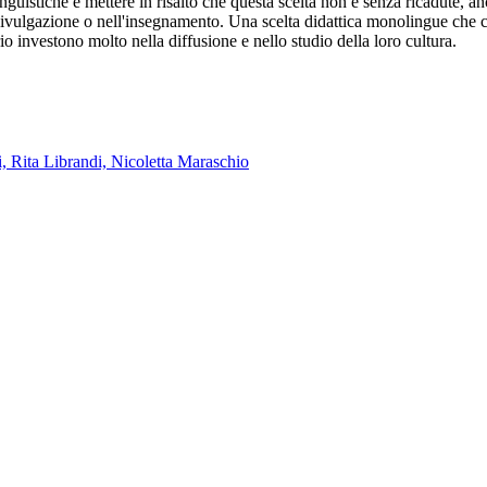
 linguistiche e mettere in risalto che questa scelta non è senza ricadute, 
a e divulgazione o nell'insegnamento. Una scelta didattica monolingue che 
ario investono molto nella diffusione e nello studio della loro cultura.