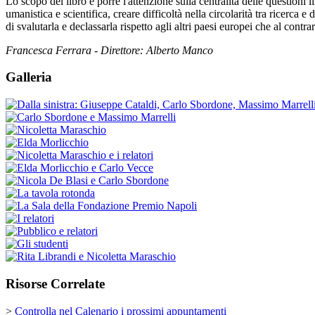
Lo scopo del libro è porre l'attenzione sulla centralità delle questioni
umanistica e scientifica, creare difficoltà nella circolarità tra ricerc
di svalutarla e declassarla rispetto agli altri paesi europei che al contr
Francesca Ferrara - Direttore: Alberto Manco
Galleria
Risorse Correlate
>
Controlla nel Calenario i prossimi appuntamenti