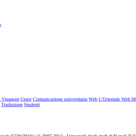
o
 Viganoni
Unior
Comunicazione universitaria
Web
L'Orientale Web M
Traduzione
Studenti