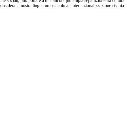
anche sociali; può portare a una ancora più ampia separazione tra cultura
considera la nostra lingua un ostacolo all'internazionalizzazione rischia