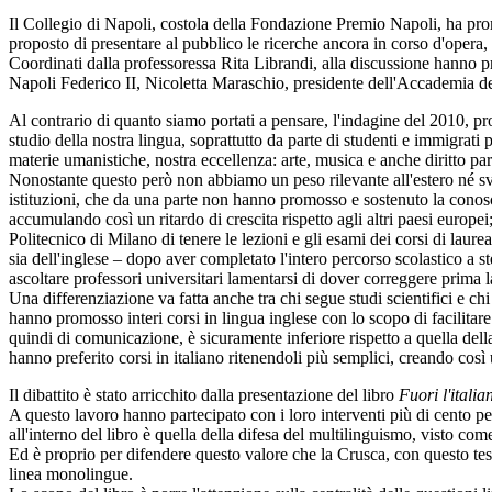
Il Collegio di Napoli, costola della Fondazione Premio Napoli, ha promos
proposto di presentare al pubblico le ricerche ancora in corso d'opera, co
Coordinati dalla professoressa Rita Librandi, alla discussione hanno pr
Napoli Federico II, Nicoletta Maraschio, presidente dell'Accademia del
Al contrario di quanto siamo portati a pensare, l'indagine del 2010, pro
studio della nostra lingua, soprattutto da parte di studenti e immigrati
materie umanistiche, nostra eccellenza: arte, musica e anche diritto pa
Nonostante questo però non abbiamo un peso rilevante all'estero né svo
istituzioni, che da una parte non hanno promosso e sostenuto la conoscen
accumulando così un ritardo di crescita rispetto agli altri paesi europei
Politecnico di Milano di tenere le lezioni e gli esami dei corsi di laur
sia dell'inglese – dopo aver completato l'intero percorso scolastico a s
ascoltare professori universitari lamentarsi di dover correggere prima l
Una differenziazione va fatta anche tra chi segue studi scientifici e chi
hanno promosso interi corsi in lingua inglese con lo scopo di facilitar
quindi di comunicazione, è sicuramente inferiore rispetto a quella della
hanno preferito corsi in italiano ritenendoli più semplici, creando così 
Il dibattito è stato arricchito dalla presentazione del libro
Fuori l'italia
A questo lavoro hanno partecipato con i loro interventi più di cento person
all'interno del libro è quella della difesa del multilinguismo, visto com
Ed è proprio per difendere questo valore che la Crusca, con questo testo
linea monolingue.