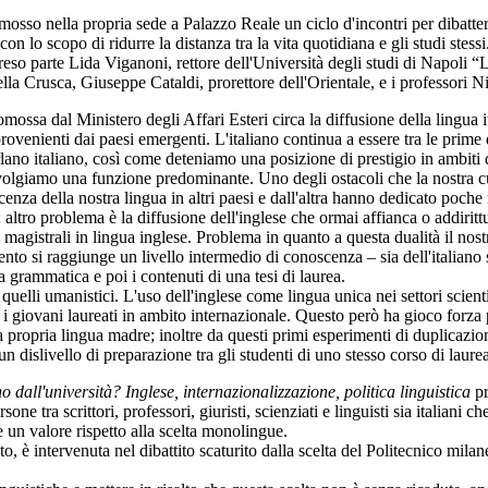
so nella propria sede a Palazzo Reale un ciclo d'incontri per dibattere sul
n lo scopo di ridurre la distanza tra la vita quotidiana e gli studi stessi
eso parte Lida Viganoni, rettore dell'Università degli studi di Napoli “L
la Crusca, Giuseppe Cataldi, prorettore dell'Orientale, e i professori 
mossa dal Ministero degli Affari Esteri circa la diffusione della lingua i
 provenienti dai paesi emergenti. L'italiano continua a essere tra le prim
rlano italiano, così come deteniamo una posizione di prestigio in ambiti q
lgiamo una funzione predominante. Uno degli ostacoli che la nostra cult
za della nostra lingua in altri paesi e dall'altra hanno dedicato poche ri
; altro problema è la diffusione dell'inglese che ormai affianca o addirittu
ea magistrali in lingua inglese. Problema in quanto a questa dualità il no
tento si raggiunge un livello intermedio di conoscenza – sia dell'italian
a grammatica e poi i contenuti di una tesi di laurea.
 quelli umanistici. L'uso dell'inglese come lingua unica nei settori scient
e i giovani laureati in ambito internazionale. Questo però ha gioco forza
 propria lingua madre; inoltre da questi primi esperimenti di duplicazion
un dislivello di preparazione tra gli studenti di uno stesso corso di laure
no dall'università? Inglese, internazionalizzazione, politica linguistica
pr
e tra scrittori, professori, giuristi, scienziati e linguisti sia italiani ch
e un valore rispetto alla scelta monolingue.
, è intervenuta nel dibattito scaturito dalla scelta del Politecnico milan