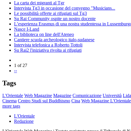
La carta dei migranti al Tgr
Intervista Tg3 in occasione del convegno "Musicians...
Le possibilità offerte ai rifugiati sul Tg3
Su Rai Community ospite un nostro docente
L’esperienza Erasmus di una nostra studentessa in Lussemburg
Nasce I-Land
La biblioteca on line dell'Ateneo
Cantiere scuola archeologico italo-sudanese
Intervista telefonica a Roberto Tottoli
Su Rai2 l'iniziativa rivolta ai rifugiati
1 of 27
››
Tags
L'Orientale
Web Magazine
Magazine
Comunicazione
Università
Lida
Cinema
Centro Studi sul Buddhismo
Cina
Web Magazine L'Orientale
more tags
L'Orientale
Redazione