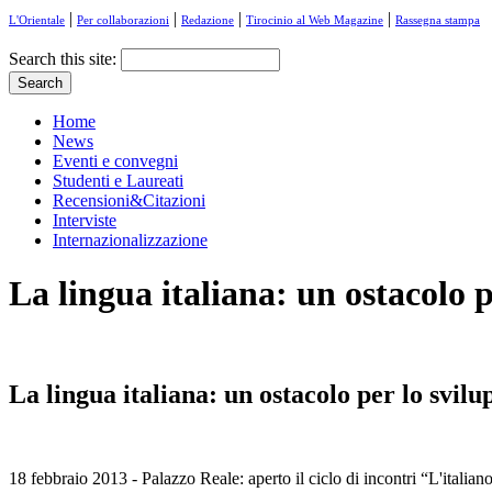
|
|
|
|
L'Orientale
Per collaborazioni
Redazione
Tirocinio al Web Magazine
Rassegna stampa
Search this site:
Home
News
Eventi e convegni
Studenti e Laureati
Recensioni&Citazioni
Interviste
Internazionalizzazione
La lingua italiana: un ostacolo p
La lingua italiana: un ostacolo per lo svilu
18 febbraio 2013 - Palazzo Reale: aperto il ciclo di incontri “L'italia