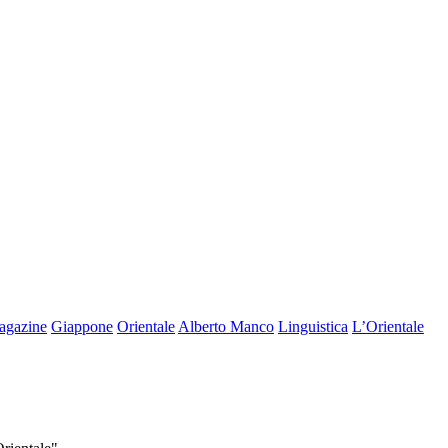
agazine
Giappone
Orientale
Alberto Manco
Linguistica
L’Orientale