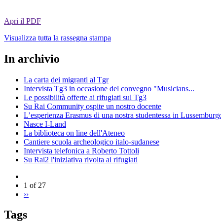
Apri il PDF
Visualizza tutta la rassegna stampa
In archivio
La carta dei migranti al Tgr
Intervista Tg3 in occasione del convegno "Musicians...
Le possibilità offerte ai rifugiati sul Tg3
Su Rai Community ospite un nostro docente
L’esperienza Erasmus di una nostra studentessa in Lussemburg
Nasce I-Land
La biblioteca on line dell'Ateneo
Cantiere scuola archeologico italo-sudanese
Intervista telefonica a Roberto Tottoli
Su Rai2 l'iniziativa rivolta ai rifugiati
1 of 27
››
Tags