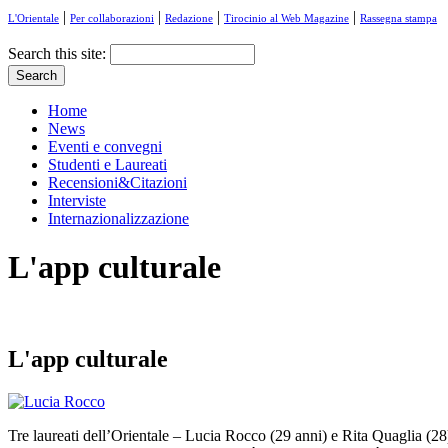
|
|
|
|
L'Orientale
Per collaborazioni
Redazione
Tirocinio al Web Magazine
Rassegna stampa
Search this site:
Home
News
Eventi e convegni
Studenti e Laureati
Recensioni&Citazioni
Interviste
Internazionalizzazione
L'app culturale
L'app culturale
Tre laureati dell’Orientale – Lucia Rocco (29 anni) e Rita Quaglia (28