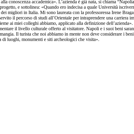
sta alla conoscenza accademica». L’azienda è già nata, si chiama “Napolia
ogetto, e sottolinea: «Quando ero indecisa a quale Università iscrivermi, 
o dei migliori in Italia. Mi sono laureata con la professoressa Irene Brag
servito il percorso di studi all’Orientale per intraprendere una carriera
eme ai miei colleghi abbiamo, applicato alla definizione dell’azienda». L
re il livello culturale offerto al visitatore. Napoli e i suoi beni saran
 mangia. Il turista che noi abbiamo in mente non deve considerare i ben
 di luoghi, monumenti e siti archeologici che visita».