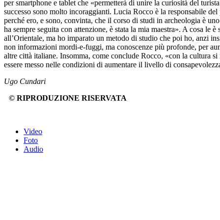
per smartphone e tablet che «permetterà di unire la curiosità del turi
successo sono molto incoraggianti. Lucia Rocco è la responsabile del pr
perché ero, e sono, convinta, che il corso di studi in archeologia è un
ha sempre seguita con attenzione, è stata la mia maestra». A cosa le è 
all’Orientale, ma ho imparato un metodo di studio che poi ho, anzi insi
non informazioni mordi-e-fuggi, ma conoscenze più profonde, per aumenta
altre città italiane. Insomma, come conclude Rocco, «con la cultura si
essere messo nelle condizioni di aumentare il livello di consapevolezza
Ugo Cundari
© RIPRODUZIONE RISERVATA
Video
Foto
Audio