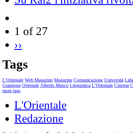
1 of 27
››
Tags
L'Orientale
Web Magazine
Magazine
Comunicazione
Università
Lida
Giappone
Orientale
Alberto Manco
Linguistica
L’Orientale
Cinema
C
more tags
L'Orientale
Redazione