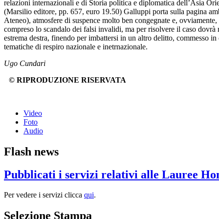
relazioni internazionali e di Storia politica e diplomatica dell’Asia Or
(Marsilio editore, pp. 657, euro 19.50) Galluppi porta sulla pagina ambi
Ateneo), atmosfere di suspence molto ben congegnate e, ovviamente, perio
compreso lo scandalo dei falsi invalidi, ma per risolvere il caso dovrà r
estrema destra, finendo per imbattersi in un altro delitto, commesso in 
tematiche di respiro nazionale e inetrnazionale.
Ugo Cundari
© RIPRODUZIONE RISERVATA
Video
Foto
Audio
Flash news
Pubblicati i servizi relativi alle Lauree H
Per vedere i servizi clicca
qui
.
Selezione Stampa