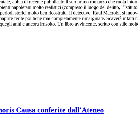
ientale, abbia di recente pubblicato il suo primo romanzo che ruota intorn
enti napoletani molto realistici (compreso il luogo del delitto, l’Istitut
di storici molto ben ricostruiti. Il detective, Raul Macrobi, si muove ne
iaprire ferite politiche mai completamente rimarginate. Scaverà infatti nei
quegli anni e ancora irrisolto. Un libro avvincente, scritto con stile mo
onoris Causa conferite dall'Ateneo