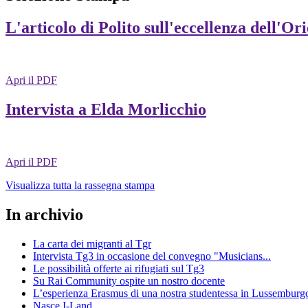
L'articolo di Polito sull'eccellenza dell'Or
Apri il PDF
Intervista a Elda Morlicchio
Apri il PDF
Visualizza tutta la rassegna stampa
In archivio
La carta dei migranti al Tgr
Intervista Tg3 in occasione del convegno "Musicians...
Le possibilità offerte ai rifugiati sul Tg3
Su Rai Community ospite un nostro docente
L’esperienza Erasmus di una nostra studentessa in Lussemburg
Nasce I-Land