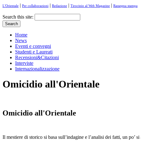
|
|
|
|
L'Orientale
Per collaborazioni
Redazione
Tirocinio al Web Magazine
Rassegna stampa
Search this site:
Home
News
Eventi e convegni
Studenti e Laureati
Recensioni&Citazioni
Interviste
Internazionalizzazione
Omicidio all'Orientale
Omicidio all'Orientale
Il mestiere di storico si basa sull’indagine e l’analisi dei fatti, un po’