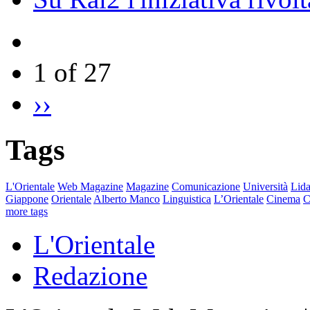
1 of 27
››
Tags
L'Orientale
Web Magazine
Magazine
Comunicazione
Università
Lida
Giappone
Orientale
Alberto Manco
Linguistica
L’Orientale
Cinema
C
more tags
L'Orientale
Redazione