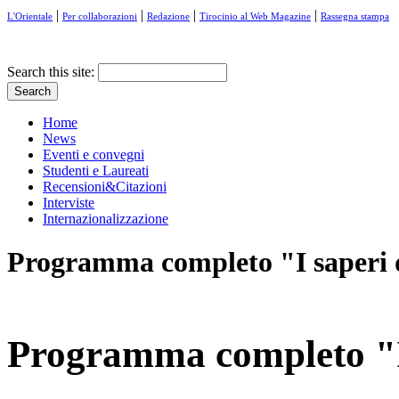
|
|
|
|
L'Orientale
Per collaborazioni
Redazione
Tirocinio al Web Magazine
Rassegna stampa
Search this site:
Home
News
Eventi e convegni
Studenti e Laureati
Recensioni&Citazioni
Interviste
Internazionalizzazione
Programma completo "I saperi d
Programma completo "I 