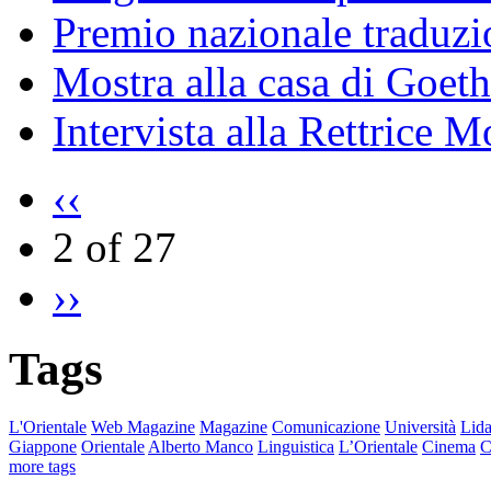
Premio nazionale traduzio
Mostra alla casa di Goet
Intervista alla Rettrice
‹‹
2 of 27
››
Tags
L'Orientale
Web Magazine
Magazine
Comunicazione
Università
Lida
Giappone
Orientale
Alberto Manco
Linguistica
L’Orientale
Cinema
C
more tags