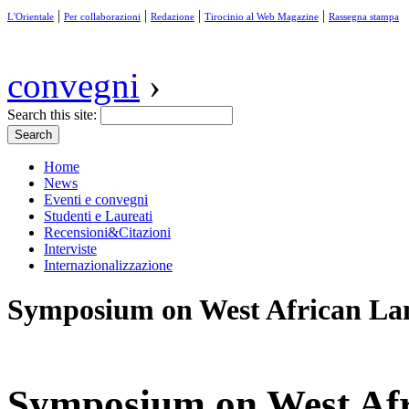
|
|
|
|
L'Orientale
Per collaborazioni
Redazione
Tirocinio al Web Magazine
Rassegna stampa
convegni
›
Search this site:
Home
News
Eventi e convegni
Studenti e Laureati
Recensioni&Citazioni
Interviste
Internazionalizzazione
Symposium on West African La
Symposium on West Af