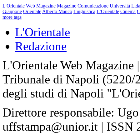
L'Orientale
Web Magazine
Magazine
Comunicazione
Università
Lida
Giappone
Orientale
Alberto Manco
Linguistica
L’Orientale
Cinema
C
more tags
L'Orientale
Redazione
L'Orientale Web Magazine | T
Tribunale di Napoli (5220/
degli studi di Napoli "L'Ori
Direttore responsabile: Ugo
uffstampa@unior.it | ISSN