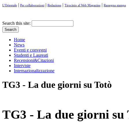
|
|
|
|
L'Orientale
Per collaborazioni
Redazione
Tirocinio al Web Magazine
Rassegna stampa
Search this site:
Home
News
Eventi e convegni
Studenti e Laureati
Recensioni&Citazioni
Interviste
Internazionalizzazione
TG3 - La due giorni su Totò
TG3 - La due giorni su 