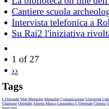
La biblioteca on line del
Cantiere scuola archeolo
Intervista telefonica a Ro
Su Rai2 l'iniziativa rivolt
1 of 27
››
Tags
L'Orientale
Web Magazine
Magazine
Comunicazione
Università
Lida
Giappone
Orientale
Alberto Manco
Linguistica
L’Orientale
Cinema
C
more tags