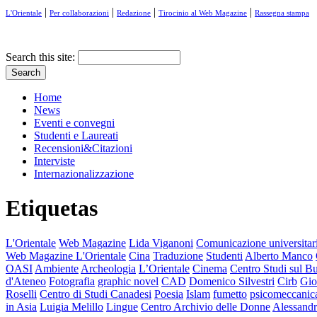
|
|
|
|
L'Orientale
Per collaborazioni
Redazione
Tirocinio al Web Magazine
Rassegna stampa
Search this site:
Home
News
Eventi e convegni
Studenti e Laureati
Recensioni&Citazioni
Interviste
Internazionalizzazione
Etiquetas
L'Orientale
Web Magazine
Lida Viganoni
Comunicazione universitar
Web Magazine L'Orientale
Cina
Traduzione
Studenti
Alberto Manco
OASI
Ambiente
Archeologia
L’Orientale
Cinema
Centro Studi sul 
d'Ateneo
Fotografia
graphic novel
CAD
Domenico Silvestri
Cirb
Gio
Roselli
Centro di Studi Canadesi
Poesia
Islam
fumetto
psicomeccanica
in Asia
Luigia Melillo
Lingue
Centro Archivio delle Donne
Alessandr