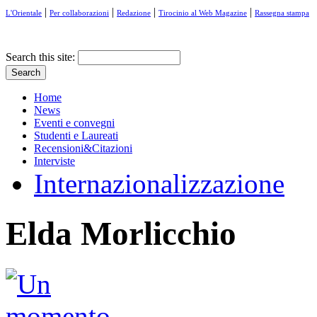
|
|
|
|
L'Orientale
Per collaborazioni
Redazione
Tirocinio al Web Magazine
Rassegna stampa
Search this site:
Home
News
Eventi e convegni
Studenti e Laureati
Recensioni&Citazioni
Interviste
Internazionalizzazione
Elda Morlicchio