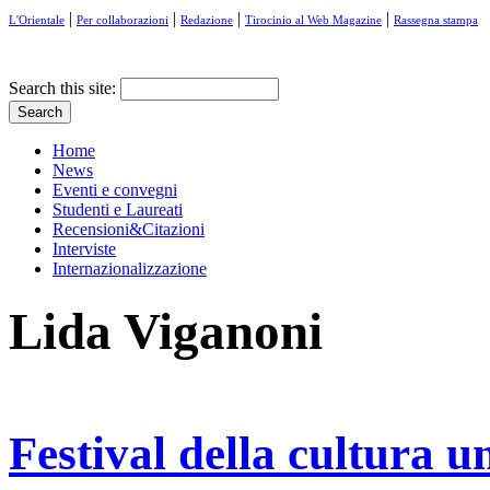
|
|
|
|
L'Orientale
Per collaborazioni
Redazione
Tirocinio al Web Magazine
Rassegna stampa
Search this site:
Home
News
Eventi e convegni
Studenti e Laureati
Recensioni&Citazioni
Interviste
Internazionalizzazione
Lida Viganoni
Festival della cultura u