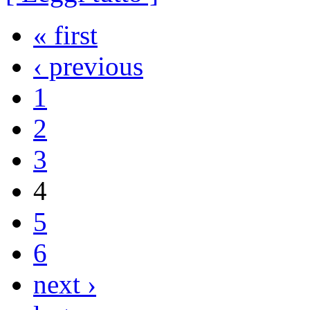
« first
‹ previous
1
2
3
4
5
6
next ›