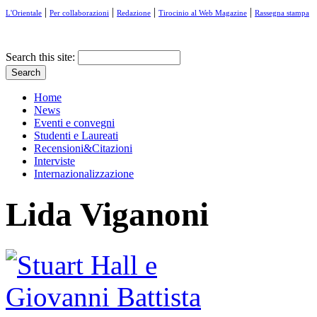
|
|
|
|
L'Orientale
Per collaborazioni
Redazione
Tirocinio al Web Magazine
Rassegna stampa
Search this site:
Home
News
Eventi e convegni
Studenti e Laureati
Recensioni&Citazioni
Interviste
Internazionalizzazione
Lida Viganoni