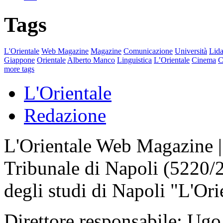
Tags
L'Orientale
Web Magazine
Magazine
Comunicazione
Università
Lida
Giappone
Orientale
Alberto Manco
Linguistica
L’Orientale
Cinema
C
more tags
L'Orientale
Redazione
L'Orientale Web Magazine | T
Tribunale di Napoli (5220/
degli studi di Napoli "L'Ori
Direttore responsabile: Ugo