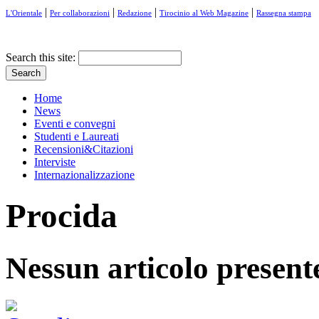
|
|
|
|
L'Orientale
Per collaborazioni
Redazione
Tirocinio al Web Magazine
Rassegna stampa
Search this site:
Home
News
Eventi e convegni
Studenti e Laureati
Recensioni&Citazioni
Interviste
Internazionalizzazione
Procida
Nessun articolo present