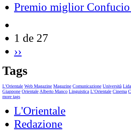
Premio miglior Confucio d
1 de 27
››
Tags
L'Orientale
Web Magazine
Magazine
Comunicazione
Università
Lida
Giappone
Orientale
Alberto Manco
Linguistica
L’Orientale
Cinema
C
more tags
L'Orientale
Redazione