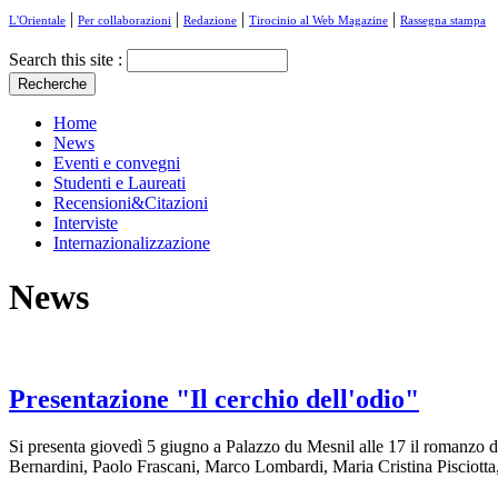
|
|
|
|
L'Orientale
Per collaborazioni
Redazione
Tirocinio al Web Magazine
Rassegna stampa
Search this site :
Home
News
Eventi e convegni
Studenti e Laureati
Recensioni&Citazioni
Interviste
Internazionalizzazione
News
Presentazione "Il cerchio dell'odio"
Si presenta giovedì 5 giugno a Palazzo du Mesnil alle 17 il romanzo d'
Bernardini, Paolo Frascani, Marco Lombardi, Maria Cristina Pisciotta,