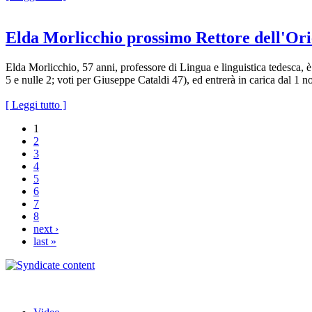
Elda Morlicchio prossimo Rettore dell'Ori
Elda Morlicchio, 57 anni, professore di Lingua e linguistica tedesca, è
5 e nulle 2; voti per Giuseppe Cataldi 47), ed entrerà in carica dal 1
[ Leggi tutto ]
1
2
3
4
5
6
7
8
next ›
last »