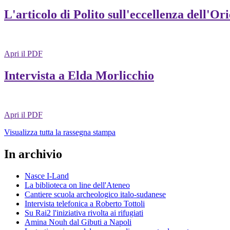
L'articolo di Polito sull'eccellenza dell'Or
Apri il PDF
Intervista a Elda Morlicchio
Apri il PDF
Visualizza tutta la rassegna stampa
In archivio
Nasce I-Land
La biblioteca on line dell'Ateneo
Cantiere scuola archeologico italo-sudanese
Intervista telefonica a Roberto Tottoli
Su Rai2 l'iniziativa rivolta ai rifugiati
Amina Nouh dal Gibuti a Napoli