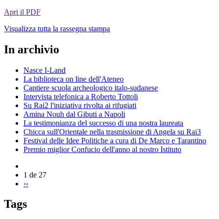
Apri il PDF
Visualizza tutta la rassegna stampa
In archivio
Nasce I-Land
La biblioteca on line dell'Ateneo
Cantiere scuola archeologico italo-sudanese
Intervista telefonica a Roberto Tottoli
Su Rai2 l'iniziativa rivolta ai rifugiati
Amina Nouh dal Gibuti a Napoli
La testimonianza del successo di una nostra laureata
Chicca sull'Orientale nella trasmissione di Angela su Rai3
Festival delle Idee Politiche a cura di De Marco e Tarantino
Premio miglior Confucio dell'anno al nostro Istituto
1 de 27
››
Tags