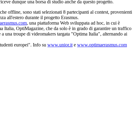
iceve dunque una borsa di studio anche da questo progetto.
e offline, sono stati selezionati 8 partecipanti al contest, provenienti
nza all'estero durante il progetto Erasmus.
aerasmus.com
, una piattaforma Web sviluppata ad hoc, in cui è
ma Italia, OptiMagazine, che da solo è in grado di garantire un traffico
zie a una troupe di videomakers targata "Optima Italia", alternando ai
studenti europei". Info su
www.unior.it
e
www.optimaerasmus.com