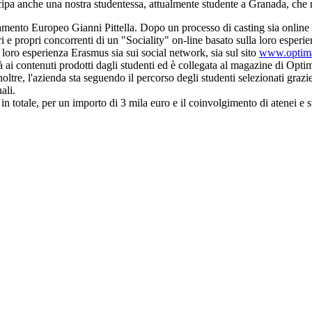
pa anche una nostra studentessa, attualmente studente a Granada, che r
amento Europeo Gianni Pittella. Dopo un processo di casting sia online ch
 e propri concorrenti di un "Sociality" on-line basato sulla loro esperie
 loro esperienza Erasmus sia sui social network, sia sul sito
www.optim
tà ai contenuti prodotti dagli studenti ed è collegata al magazine di Opti
 Inoltre, l'azienda sta seguendo il percorso degli studenti selezionati gra
ali.
n totale, per un importo di 3 mila euro e il coinvolgimento di atenei e 