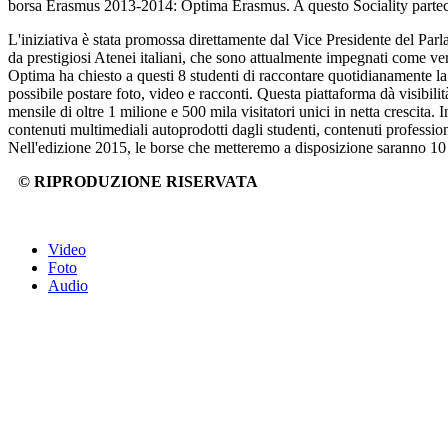
borsa Erasmus 2013-2014: Optima Erasmus. A questo Sociality parteci
L'iniziativa è stata promossa direttamente dal Vice Presidente del Parl
da prestigiosi Atenei italiani, che sono attualmente impegnati come veri
Optima ha chiesto a questi 8 studenti di raccontare quotidianamente la
possibile postare foto, video e racconti. Questa piattaforma dà visibili
mensile di oltre 1 milione e 500 mila visitatori unici in netta crescita.
contenuti multimediali autoprodotti dagli studenti, contenuti profession
Nell'edizione 2015, le borse che metteremo a disposizione saranno 10 i
© RIPRODUZIONE RISERVATA
Video
Foto
Audio