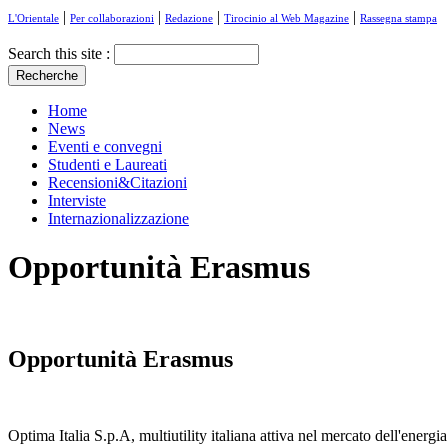
|
|
|
|
L'Orientale
Per collaborazioni
Redazione
Tirocinio al Web Magazine
Rassegna stampa
Search this site :
Home
News
Eventi e convegni
Studenti e Laureati
Recensioni&Citazioni
Interviste
Internazionalizzazione
Opportunità Erasmus
Opportunità Erasmus
Optima Italia S.p.A, multiutility italiana attiva nel mercato dell'energ