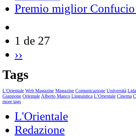
Premio miglior Confucio d
1 de 27
››
Tags
L'Orientale
Web Magazine
Magazine
Comunicazione
Università
Lida
Giappone
Orientale
Alberto Manco
Linguistica
L’Orientale
Cinema
C
more tags
L'Orientale
Redazione