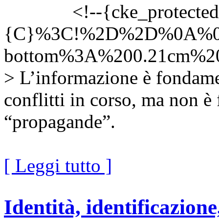
<!--{cke_protected
{C}%3C!%2D%2D%0A%0
bottom%3A%200.21cm%
> L’informazione è fondame
conflitti in corso, ma non è f
“propagande”.
[ Leggi tutto ]
Identità, identificazione