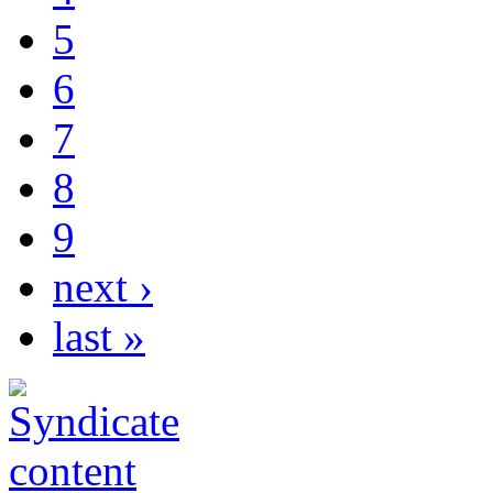
5
6
7
8
9
next ›
last »