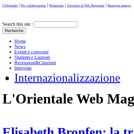
|
|
|
|
L'Orientale
Per collaborazioni
Redazione
Tirocinio al Web Magazine
Rassegna stampa
Search this site :
Home
News
Eventi e convegni
Studenti e Laureati
Recensioni&Citazioni
Interviste
Internazionalizzazione
L'Orientale Web Mag
Elisabeth Bronfen: la t