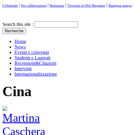
|
|
|
|
L'Orientale
Per collaborazioni
Redazione
Tirocinio al Web Magazine
Rassegna stampa
Search this site :
Home
News
Eventi e convegni
Studenti e Laureati
Recensioni&Citazioni
Interviste
Internazionalizzazione
Cina