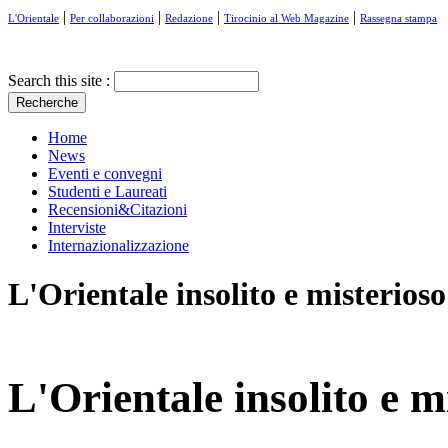
|
|
|
|
L'Orientale
Per collaborazioni
Redazione
Tirocinio al Web Magazine
Rassegna stampa
Search this site :
Home
News
Eventi e convegni
Studenti e Laureati
Recensioni&Citazioni
Interviste
Internazionalizzazione
L'Orientale insolito e misterioso
L'Orientale insolito e m