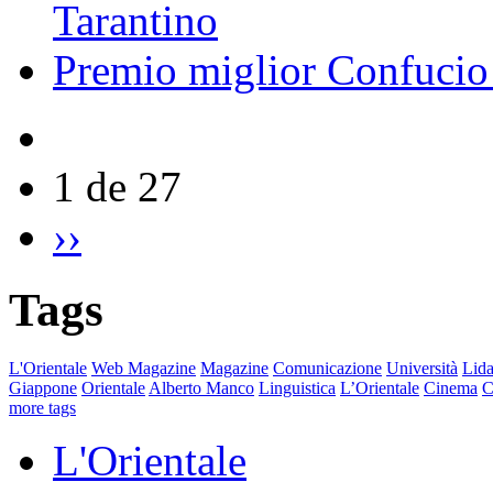
Tarantino
Premio miglior Confucio d
1 de 27
››
Tags
L'Orientale
Web Magazine
Magazine
Comunicazione
Università
Lida
Giappone
Orientale
Alberto Manco
Linguistica
L’Orientale
Cinema
C
more tags
L'Orientale