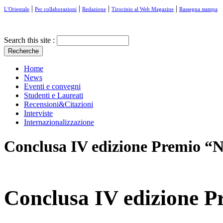
|
|
|
|
L'Orientale
Per collaborazioni
Redazione
Tirocinio al Web Magazine
Rassegna stampa
Search this site :
Home
News
Eventi e convegni
Studenti e Laureati
Recensioni&Citazioni
Interviste
Internazionalizzazione
Conclusa IV edizione Premio “N
Conclusa IV edizione P