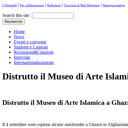
|
|
|
|
L'Orientale
Per collaborazioni
Redazione
Tirocinio al Web Magazine
Rassegna stampa
Search this site :
Home
News
Eventi e convegni
Studenti e Laureati
Recensioni&Citazioni
Interviste
Internazionalizzazione
Distrutto il Museo di Arte Islami
Distrutto il Museo di Arte Islamica a Ghazn
Il 4 settembre sono esplose alcune autobombe a Ghazni in Afghanistan,