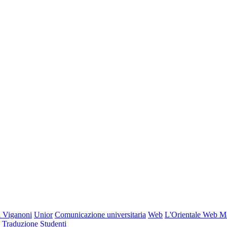
 Viganoni
Unior
Comunicazione universitaria
Web
L'Orientale Web M
Traduzione
Studenti