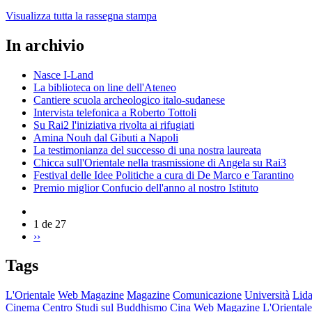
Visualizza tutta la rassegna stampa
In archivio
Nasce I-Land
La biblioteca on line dell'Ateneo
Cantiere scuola archeologico italo-sudanese
Intervista telefonica a Roberto Tottoli
Su Rai2 l'iniziativa rivolta ai rifugiati
Amina Nouh dal Gibuti a Napoli
La testimonianza del successo di una nostra laureata
Chicca sull'Orientale nella trasmissione di Angela su Rai3
Festival delle Idee Politiche a cura di De Marco e Tarantino
Premio miglior Confucio dell'anno al nostro Istituto
1 de 27
››
Tags
L'Orientale
Web Magazine
Magazine
Comunicazione
Università
Lida
Cinema
Centro Studi sul Buddhismo
Cina
Web Magazine L'Orientale