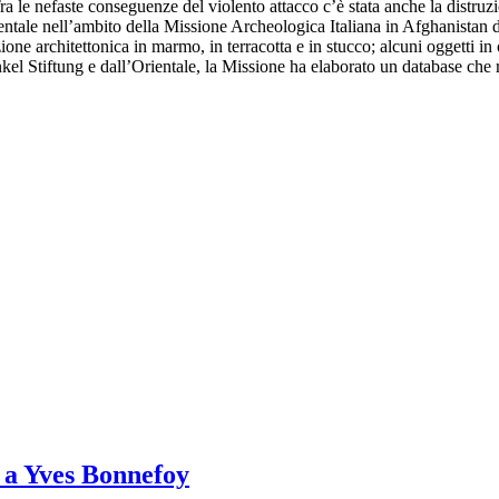
ra le nefaste conseguenze del violento attacco c’è stata anche la distruz
entale nell’ambito della Missione Archeologica Italiana in Afghanistan d
 architettonica in marmo, in terracotta e in stucco; alcuni oggetti in ce
nkel Stiftung e dall’Orientale, la Missione ha elaborato un database che
 a Yves Bonnefoy