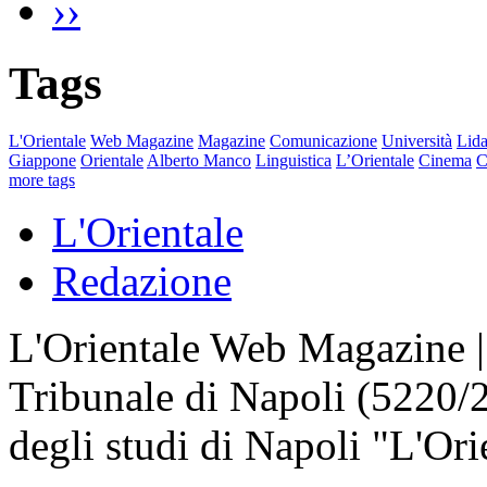
››
Tags
L'Orientale
Web Magazine
Magazine
Comunicazione
Università
Lida
Giappone
Orientale
Alberto Manco
Linguistica
L’Orientale
Cinema
C
more tags
L'Orientale
Redazione
L'Orientale Web Magazine | T
Tribunale di Napoli (5220/
degli studi di Napoli "L'Ori