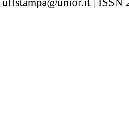
uffstampa@unior.it | ISSN