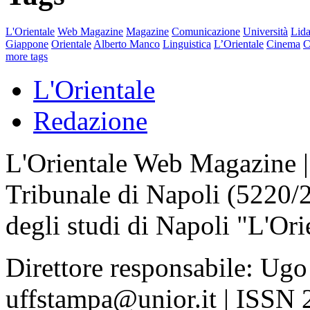
L'Orientale
Web Magazine
Magazine
Comunicazione
Università
Lida
Giappone
Orientale
Alberto Manco
Linguistica
L’Orientale
Cinema
C
more tags
L'Orientale
Redazione
L'Orientale Web Magazine | T
Tribunale di Napoli (5220/
degli studi di Napoli "L'Ori
Direttore responsabile: Ugo
uffstampa@unior.it | ISSN