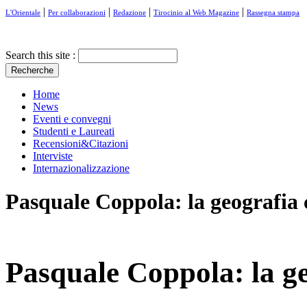
|
|
|
|
L'Orientale
Per collaborazioni
Redazione
Tirocinio al Web Magazine
Rassegna stampa
Search this site :
Home
News
Eventi e convegni
Studenti e Laureati
Recensioni&Citazioni
Interviste
Internazionalizzazione
Pasquale Coppola: la geografia
Pasquale Coppola: la g