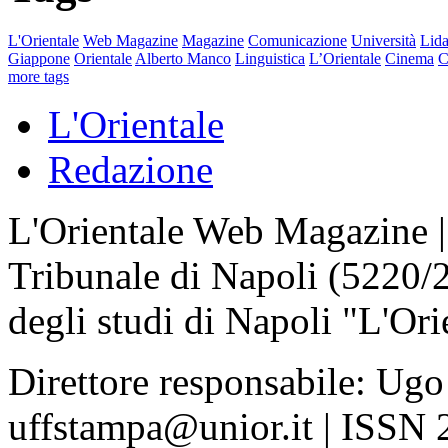
L'Orientale
Web Magazine
Magazine
Comunicazione
Università
Lida
Giappone
Orientale
Alberto Manco
Linguistica
L’Orientale
Cinema
C
more tags
L'Orientale
Redazione
L'Orientale Web Magazine | T
Tribunale di Napoli (5220/
degli studi di Napoli "L'Ori
Direttore responsabile: Ugo
uffstampa@unior.it | ISSN