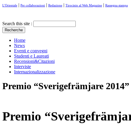
|
|
|
|
L'Orientale
Per collaborazioni
Redazione
Tirocinio al Web Magazine
Rassegna stampa
Search this site :
Home
News
Eventi e convegni
Studenti e Laureati
Recensioni&Citazioni
Interviste
Internazionalizzazione
Premio “Sverigefrämjare 2014” 
Premio “Sverigefrämjar