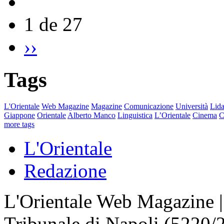
1 de 27
››
Tags
L'Orientale
Web Magazine
Magazine
Comunicazione
Università
Lida
Giappone
Orientale
Alberto Manco
Linguistica
L’Orientale
Cinema
C
more tags
L'Orientale
Redazione
L'Orientale Web Magazine | T
Tribunale di Napoli (5220/