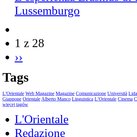
Lussemburgo
1 z 28
››
Tags
L'Orientale
Web Magazine
Magazine
Comunicazione
Università
Lida
Giappone
Orientale
Alberto Manco
Linguistica
L’Orientale
Cinema
C
więcej tagów
L'Orientale
Redazione