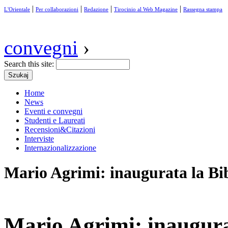
|
|
|
|
L'Orientale
Per collaborazioni
Redazione
Tirocinio al Web Magazine
Rassegna stampa
convegni
›
Search this site:
Home
News
Eventi e convegni
Studenti e Laureati
Recensioni&Citazioni
Interviste
Internazionalizzazione
Mario Agrimi: inaugurata la Bib
Mario Agrimi: inaugurat