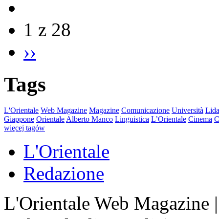
1 z 28
››
Tags
L'Orientale
Web Magazine
Magazine
Comunicazione
Università
Lida
Giappone
Orientale
Alberto Manco
Linguistica
L’Orientale
Cinema
C
więcej tagów
L'Orientale
Redazione
L'Orientale Web Magazine | T