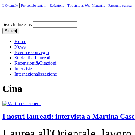
|
|
|
|
L'Orientale
Per collaborazioni
Redazione
Tirocinio al Web Magazine
Rassegna stampa
Search this site:
Home
News
Eventi e convegni
Studenti e Laureati
Recensioni&Citazioni
Interviste
Internazionalizzazione
Cina
I nostri laureati: intervista a Martina Cas
Laurea all'Orientale, lavoro