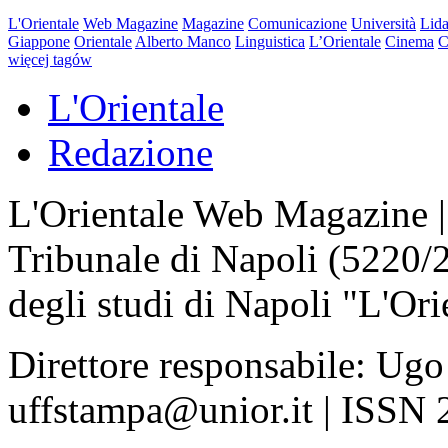
L'Orientale
Web Magazine
Magazine
Comunicazione
Università
Lida
Giappone
Orientale
Alberto Manco
Linguistica
L’Orientale
Cinema
C
więcej tagów
L'Orientale
Redazione
L'Orientale Web Magazine | T
Tribunale di Napoli (5220/
degli studi di Napoli "L'Ori
Direttore responsabile: Ugo
uffstampa@unior.it | ISSN