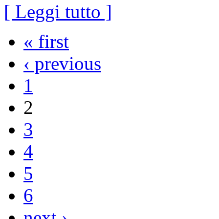
[ Leggi tutto ]
« first
‹ previous
1
2
3
4
5
6
next ›