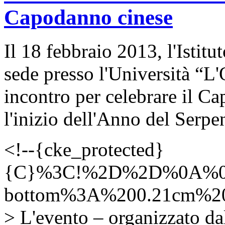
Capodanno cinese
Il 18 febbraio 2013, l'Istit
sede presso l'Università “L
incontro per celebrare il C
l'inizio dell'Anno del Serpe
<!--{cke_protected}
{C}%3C!%2D%2D%0A%0
bottom%3A%200.21cm%
> L'evento – organizzato dal