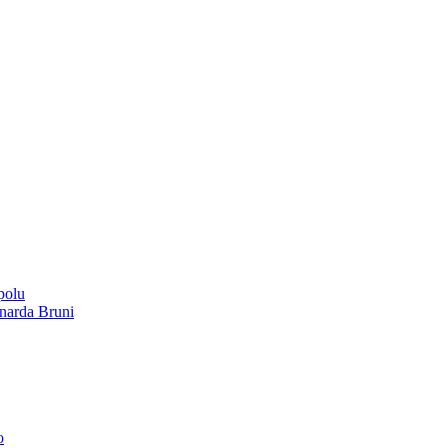
polu
onarda Bruni
o