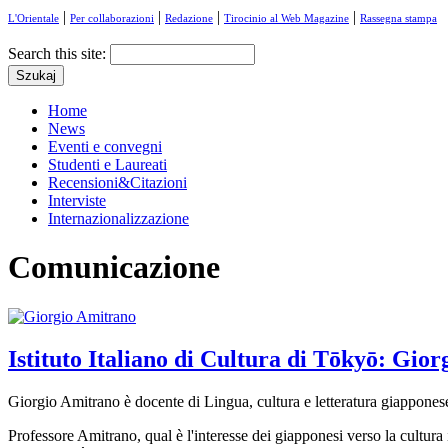
|
|
|
|
L'Orientale
Per collaborazioni
Redazione
Tirocinio al Web Magazine
Rassegna stampa
Search this site:
Home
News
Eventi e convegni
Studenti e Laureati
Recensioni&Citazioni
Interviste
Internazionalizzazione
Comunicazione
Istituto Italiano di Cultura di Tōkyō: Gior
Giorgio Amitrano è docente di Lingua, cultura e letteratura giapponese
Professore Amitrano, qual è l'interesse dei giapponesi verso la cultura i