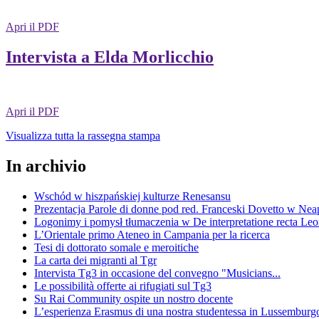
Apri il PDF
Intervista a Elda Morlicchio
Apri il PDF
Visualizza tutta la rassegna stampa
In archivio
Wschód w hiszpańskiej kulturze Renesansu
Prezentacja Parole di donne pod red. Franceski Dovetto w Nea
Logonimy i pomysł tłumaczenia w De interpretatione recta Le
L’Orientale primo Ateneo in Campania per la ricerca
Tesi di dottorato somale e meroitiche
La carta dei migranti al Tgr
Intervista Tg3 in occasione del convegno "Musicians...
Le possibilità offerte ai rifugiati sul Tg3
Su Rai Community ospite un nostro docente
L’esperienza Erasmus di una nostra studentessa in Lussemburg