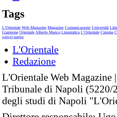
Tags
L'Orientale
Web Magazine
Magazine
Comunicazione
Università
Lida
Giappone
Orientale
Alberto Manco
Linguistica
L’Orientale
Cinema
C
więcej tagów
L'Orientale
Redazione
L'Orientale Web Magazine | T
Tribunale di Napoli (5220/
degli studi di Napoli "L'Ori
Direttore responsabile: Ugo