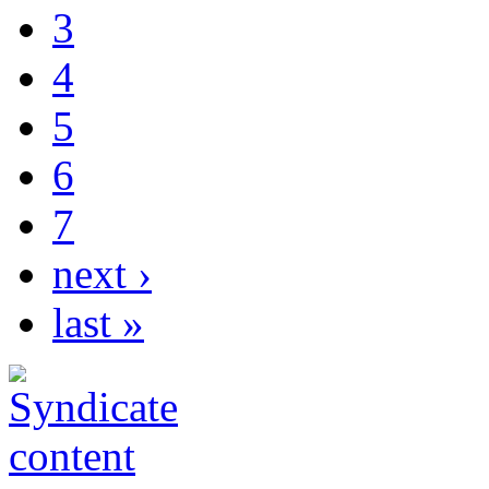
3
4
5
6
7
next ›
last »