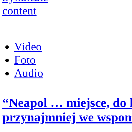
Video
Foto
Audio
“Neapol … miejsce, do 
przynajmniej we wspo