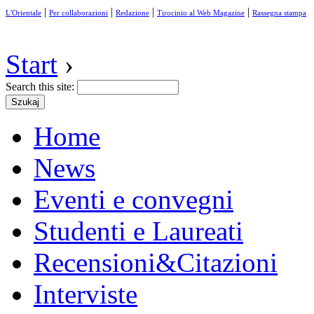
|
|
|
|
L'Orientale
Per collaborazioni
Redazione
Tirocinio al Web Magazine
Rassegna stampa
Start
›
Search this site:
Home
News
Eventi e convegni
Studenti e Laureati
Recensioni&Citazioni
Interviste