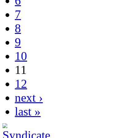
6
7
8
9
10
11
12
next ›
last »