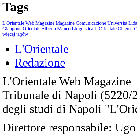
Tags
L'Orientale
Web Magazine
Magazine
Comunicazione
Università
Lida
Giappone
Orientale
Alberto Manco
Linguistica
L’Orientale
Cinema
C
więcej tagów
L'Orientale
Redazione
L'Orientale Web Magazine | T
Tribunale di Napoli (5220/
degli studi di Napoli "L'Ori
Direttore responsabile: Ugo